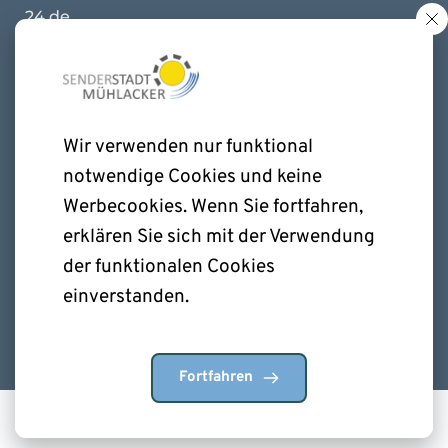
24.de
Hinweise bitte nicht per 
Email senden 
Stadt Mühlacker
Meldestelle
Wir verwenden nur funktional 
notwendige Cookies und keine 
Start
Rathaus, Kelterplatz 7
Werbecookies. Wenn Sie fortfahren, 
75417 Mühlacker
HINWEISE!
erklären Sie sich mit der Verwendung 
0049 (0) 7041 876-10 
Informationen
der funktionalen Cookies 
Schutz
einverstanden.
Meldeportal
© alle Rechte vorbehalten
Fortfahren