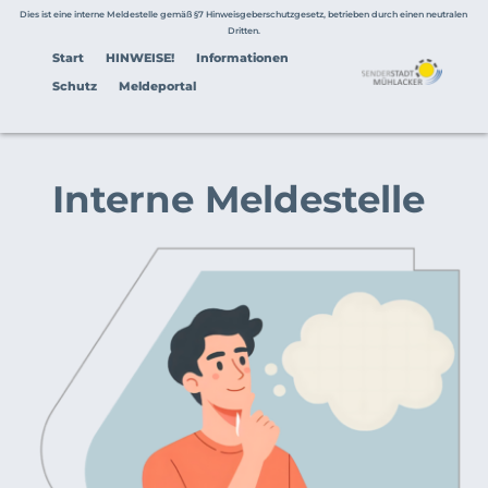
Zum
Dies ist eine interne Meldestelle gemäß §7 Hinweisgeberschutzgesetz, betrieben durch einen neutralen 
Inhalt
Dritten.
springen
Start
HINWEISE!
Informationen
Schutz
Meldeportal
Interne Meldestelle 